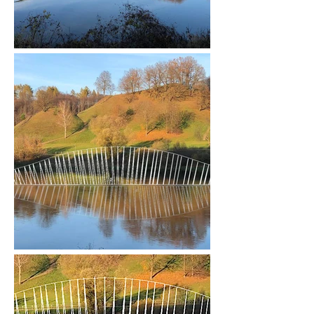
Tai abstrakti skulptūra, galimai su savimi 
plukdanti ir mūsų prigimtinėje kultūroje 
pabrėžtiną abiejų pasaulių vieningumo svarbą, 
atrakinamą per salos-kalno-laivo-vartų 
įvaizdžius.

Efemeriška medinė struktūra, atsipndžio ir 
apčiuopiamybės reginys, sudarytas iš plonų 
medinių gijų-siūlų audžiančių 

materialumo ir transcendenjos audinį,  išnyra 
tarsi iš legendos, dar neparašytos, bet rašomos 
mūsų kiekvieną akimirką.

Tai ori erdvės instaliacija,  audinys, kuriam 
panaudota beveik kilometras medinių 
spindulių....

...į kurį galima atplaukti, išsilaipinti ir paBūti...

Alytus Lietuvos kultūros sostinė 2022 atsivers 
kitam rakursui, kitam matymui ir pasimatymui. 
Meninė kompozicija "abuDu 

(Vartai)" vienas iš galimų šviesulių, atplaukiantis 
iš pasakiškos praeities, švartuojasi laikinam 
stabtelėjimui, lyg

minties tiltas regimybe apjungiantis  abudu 
krantus...

O po metų liepsningų šviesulių upe išplauks į 
kitus pasaulius