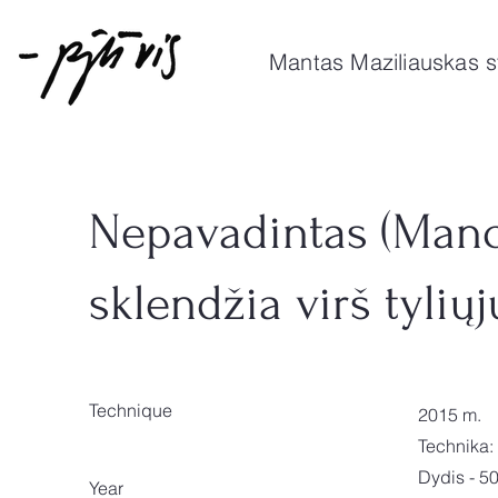
Mantas Maziliauskas s
Nepavadintas (Mano
sklendžia virš tylių
Technique
2015 m.
Technika: 
Dydis - 5
Year